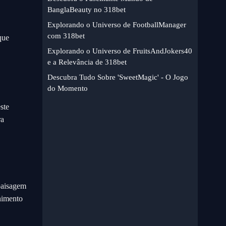
BanglaBeauty no 318bet
Explorando o Universo de FootballManager
com 318bet
que
Explorando o Universo de FruitsAndJokers40
e a Relevância de 318bet
Descubra Tudo Sobre 'SweetMagic' - O Jogo
do Momento
ste
ra
paisagem
enimento