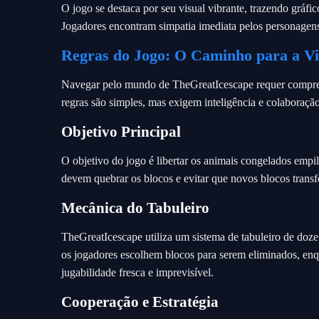
O jogo se destaca por seu visual vibrante, trazendo gráfi
Jogadores encontram simpatia imediata pelos personagens 
Regras do Jogo: O Caminho para a Vi
Navegar pelo mundo de TheGreatIcescape requer compree
regras são simples, mas exigem inteligência e colaboração
Objetivo Principal
O objetivo do jogo é libertar os animais congelados emp
devem quebrar os blocos e evitar que novos blocos trans
Mecânica do Tabuleiro
TheGreatIcescape utiliza um sistema de tabuleiro de doz
os jogadores escolhem blocos para serem eliminados, e
jugabilidade fresca e imprevisível.
Cooperação e Estratégia