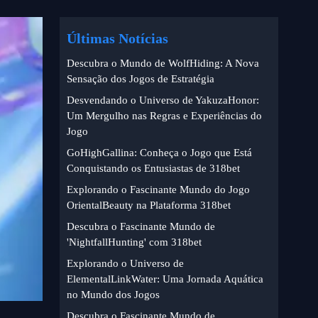
Últimas Notícias
Descubra o Mundo de WolfHiding: A Nova
Sensação dos Jogos de Estratégia
Desvendando o Universo de YakuzaHonor:
Um Mergulho nas Regras e Experiências do
Jogo
GoHighGallina: Conheça o Jogo que Está
Conquistando os Entusiastas de 318bet
Explorando o Fascinante Mundo do Jogo
OrientalBeauty na Plataforma 318bet
Descubra o Fascinante Mundo de
'NightfallHunting' com 318bet
Explorando o Universo de
ElementalLinkWater: Uma Jornada Aquática
no Mundo dos Jogos
Descubra o Fascinante Mundo de