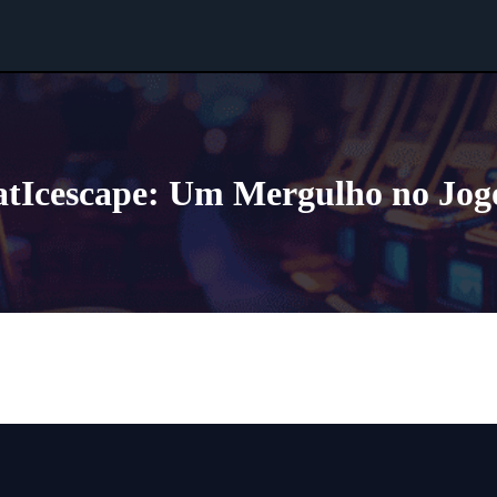
tIcescape: Um Mergulho no Jogo