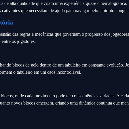
cos de alta qualidade que criam uma experiência quase cinematográfica.
cativantes que necessitam de ajuda para navegar pelo labirinto congela
tória
nsão das regras e mecânicas que governam o progresso dos jogadores
 entre os jogadores.
ilhando blocos de gelo dentro de um tabuleiro em constante evolução. J
formem o tabuleiro em um caos incontrolável.
e blocos, onde cada movimento pode ter consequências variadas. A cada
nquanto novos blocos emergem, criando uma dinâmica contínua que man