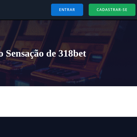
ENTRAR
CADASTRAR-SE
 Sensação de 318bet