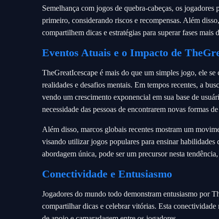
Semelhança com jogos de quebra-cabeças, os jogadores pre
primeiro, considerando riscos e recompensas. Além disso,
compartilhem dicas e estratégias para superar fases mais di
Eventos Atuais e o Impacto de TheGr
TheGreatIcescape é mais do que um simples jogo, ele se 
realidades e desafios mentais. Em tempos recentes, a bu
vendo um crescimento exponencial em sua base de usuário
necessidade das pessoas de encontrarem novas formas de 
Além disso, marcos globais recentes mostram um moviment
visando utilizar jogos populares para ensinar habilidade
abordagem única, pode ser um precursor nesta tendência,
Conectividade e Entusiasmo
Jogadores do mundo todo demonstram entusiasmo por TheG
compartilhar dicas e celebrar vitórias. Esta conectivida
de apoio e camaradagem entre os jogadores.