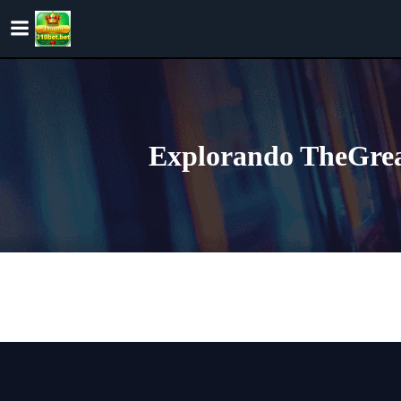
Pular
para
o
conteúdo
Explorando TheGrea