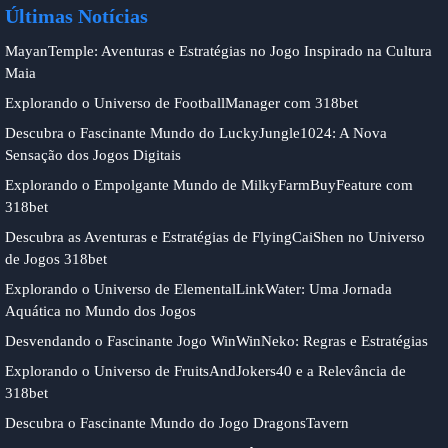
Últimas Notícias
MayanTemple: Aventuras e Estratégias no Jogo Inspirado na Cultura
Maia
Explorando o Universo de FootballManager com 318bet
Descubra o Fascinante Mundo do LuckyJungle1024: A Nova
Sensação dos Jogos Digitais
Explorando o Empolgante Mundo de MilkyFarmBuyFeature com
318bet
Descubra as Aventuras e Estratégias de FlyingCaiShen no Universo
de Jogos 318bet
Explorando o Universo de ElementalLinkWater: Uma Jornada
Aquática no Mundo dos Jogos
Desvendando o Fascinante Jogo WinWinNeko: Regras e Estratégias
Explorando o Universo de FruitsAndJokers40 e a Relevância de
318bet
Descubra o Fascinante Mundo do Jogo DragonsTavern