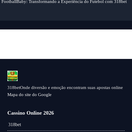
FootballBaby: Transformando a Experiência do Futebol com 318bet
318betOnde diversão e emoção encontram suas apostas online
Mapa do site do Google
Cassino Online 2026
318bet