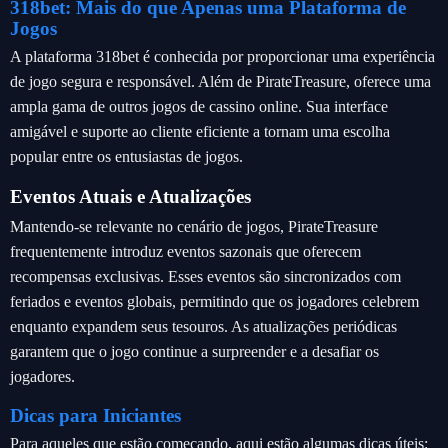
318bet: Mais do que Apenas uma Plataforma de
Jogos
A plataforma 318bet é conhecida por proporcionar uma experiência
de jogo segura e responsável. Além de PirateTreasure, oferece uma
ampla gama de outros jogos de cassino online. Sua interface
amigável e suporte ao cliente eficiente a tornam uma escolha
popular entre os entusiastas de jogos.
Eventos Atuais e Atualizações
Mantendo-se relevante no cenário de jogos, PirateTreasure
frequentemente introduz eventos sazonais que oferecem
recompensas exclusivas. Esses eventos são sincronizados com
feriados e eventos globais, permitindo que os jogadores celebrem
enquanto expandem seus tesouros. As atualizações periódicas
garantem que o jogo continue a surpreender e a desafiar os
jogadores.
Dicas para Iniciantes
Para aqueles que estão começando, aqui estão algumas dicas úteis: