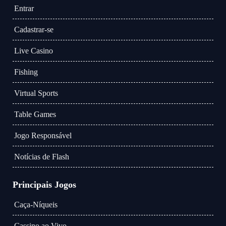
Entrar
Cadastrar-se
Live Casino
Fishing
Virtual Sports
Table Games
Jogo Responsável
Notícias de Flash
Principais Jogos
Caça-Níqueis
Cassino ao Vivo