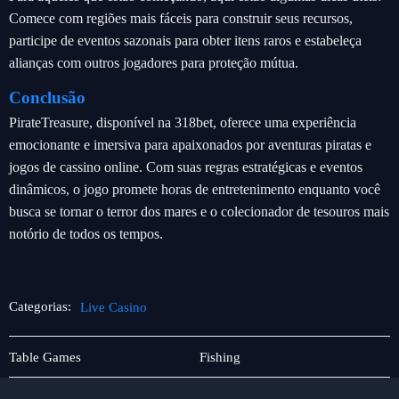
Comece com regiões mais fáceis para construir seus recursos,
participe de eventos sazonais para obter itens raros e estabeleça
alianças com outros jogadores para proteção mútua.
Conclusão
PirateTreasure, disponível na 318bet, oferece uma experiência
emocionante e imersiva para apaixonados por aventuras piratas e
jogos de cassino online. Com suas regras estratégicas e eventos
dinâmicos, o jogo promete horas de entretenimento enquanto você
busca se tornar o terror dos mares e o colecionador de tesouros mais
notório de todos os tempos.
Categorias:
Live Casino
Virtual
Live
Table Games
Fishing
Sports
Casino