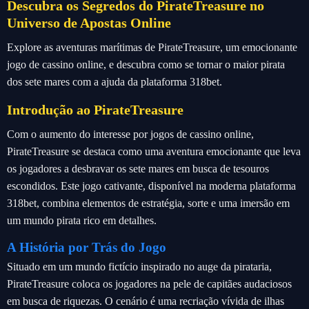
Descubra os Segredos do PirateTreasure no
Universo de Apostas Online
Explore as aventuras marítimas de PirateTreasure, um emocionante
jogo de cassino online, e descubra como se tornar o maior pirata
dos sete mares com a ajuda da plataforma 318bet.
Introdução ao PirateTreasure
Com o aumento do interesse por jogos de cassino online,
PirateTreasure se destaca como uma aventura emocionante que leva
os jogadores a desbravar os sete mares em busca de tesouros
escondidos. Este jogo cativante, disponível na moderna plataforma
318bet, combina elementos de estratégia, sorte e uma imersão em
um mundo pirata rico em detalhes.
A História por Trás do Jogo
Situado em um mundo fictício inspirado no auge da pirataria,
PirateTreasure coloca os jogadores na pele de capitães audaciosos
em busca de riquezas. O cenário é uma recriação vívida de ilhas