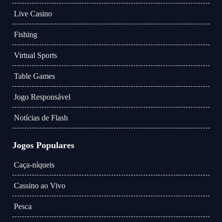
Live Casino
Fishing
Virtual Sports
Table Games
Jogo Responsável
Notícias de Flash
Jogos Populares
Caça-níqueis
Cassino ao Vivo
Pesca