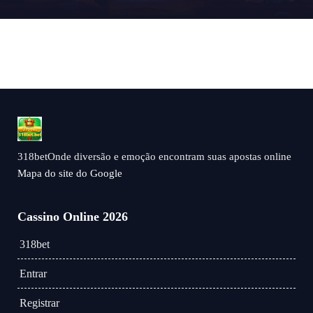
318betOnde diversão e emoção encontram suas apostas online
Mapa do site do Google
Cassino Online 2026
318bet
Entrar
Registrar