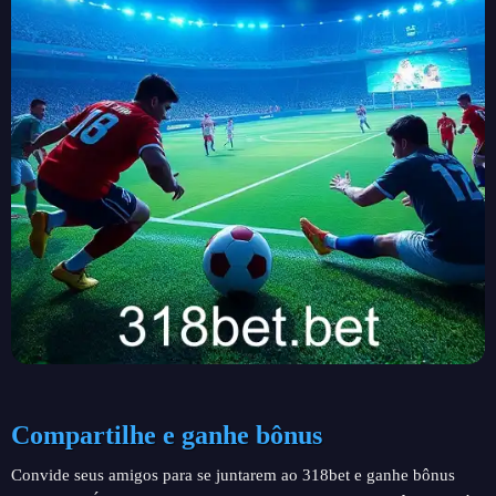
Compartilhe e ganhe bônus
Convide seus amigos para se juntarem ao 318bet e ganhe bônus