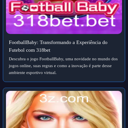
FootballBaby: Transformando a Experiência do
Futebol com 318bet
Descubra o jogo FootballBaby, uma novidade no mundo dos
jogos online, suas regras e como a inovação é parte desse
ambiente esportivo virtual.