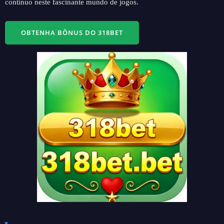
contínuo neste fascinante mundo de jogos.
OBTENHA BÔNUS DO 318BET