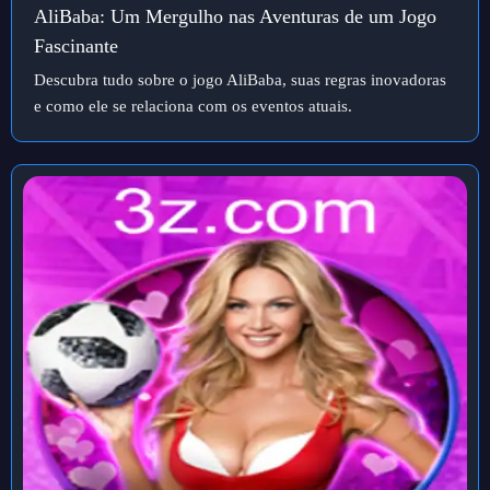
AliBaba: Um Mergulho nas Aventuras de um Jogo
Fascinante
Descubra tudo sobre o jogo AliBaba, suas regras inovadoras
e como ele se relaciona com os eventos atuais.