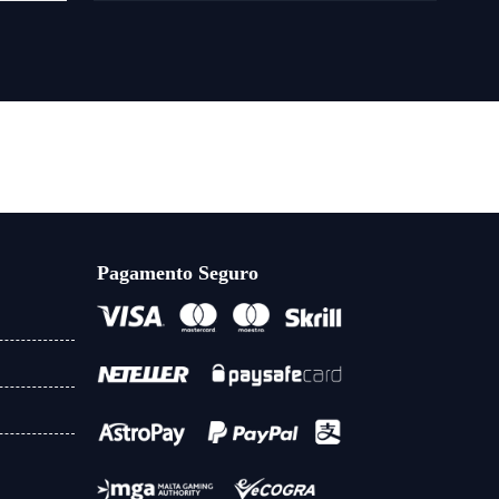
Pagamento Seguro