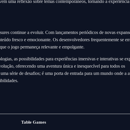
m uma reflexão sobre temas contemporâneos, tornando a experiência
sures continue a evoluir. Com lançamentos periódicos de novas expans
nteúdo fresco e emocionante. Os desenvolvedores frequentemente se e
 que o jogo permaneça relevante e empolgante.
ogias, as possibilidades para experiências imersivas e interativas se e
volução, oferecendo uma aventura única e inesquecível para todos os
 uma série de desafios; é uma porta de entrada para um mundo onde a a
ibilidades.
Virtual
Table Games
Sports