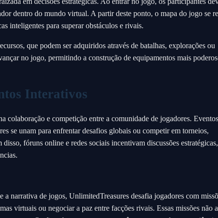
izada em decisões estratégicas. Ao entrar no jogo, os participantes de
dor dentro do mundo virtual. A partir deste ponto, o mapa do jogo se r
s inteligentes para superar obstáculos e rivais.
ecursos, que podem ser adquiridos através de batalhas, explorações ou
 avançar no jogo, permitindo a construção de equipamentos mais poderos
tos Interativos
 na colaboração e competição entre a comunidade de jogadores. Evento
res se unam para enfrentar desafios globais ou competir em torneios,
isso, fóruns online e redes sociais incentivam discussões estratégicas,
ncias.
e a narrativa de jogos, UnlimitedTreasures desafia jogadores com miss
mas virtuais ou negociar a paz entre facções rivais. Essas missões não 