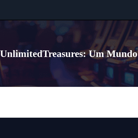
 UnlimitedTreasures: Um Mundo 