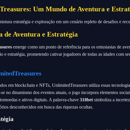
dTreasures: Um Mundo de Aventura e Estrat
istura estratégia e exploração em um cenário repleto de desafios e re
 de Aventura e Estratégia
asures
emerge como um ponto de referência para os entusiastas de aven
rio e estratégia, prometendo cativar jogadores de todas as idades com se
mitedTreasures
dos em blockchain e NFTs, UnlimitedTreasures utiliza essas tecnologia
-se no dinamismo dos eventos atuais, o jogo incorpora elementos sociai
tomoedas e ativos digitais. A palavra-chave
318bet
simboliza a incertez
tórios desconhecidos em busca das riquezas ocultas.
tégia