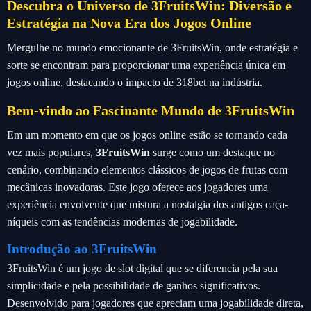
Descubra o Universo de 3FruitsWin: Diversão e
Estratégia na Nova Era dos Jogos Online
Mergulhe no mundo emocionante de 3FruitsWin, onde estratégia e
sorte se encontram para proporcionar uma experiência única em
jogos online, destacando o impacto de 318bet na indústria.
Bem-vindo ao Fascinante Mundo de 3FruitsWin
Em um momento em que os jogos online estão se tornando cada
vez mais populares,
3FruitsWin
surge como um destaque no
cenário, combinando elementos clássicos de jogos de frutas com
mecânicas inovadoras. Este jogo oferece aos jogadores uma
experiência envolvente que mistura a nostalgia dos antigos caça-
níqueis com as tendências modernas de jogabilidade.
Introdução ao 3FruitsWin
3FruitsWin é um jogo de slot digital que se diferencia pela sua
simplicidade e pela possibilidade de ganhos significativos.
Desenvolvido para jogadores que apreciam uma jogabilidade direta,