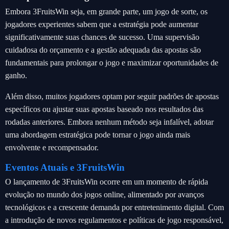
Embora 3FruitsWin seja, em grande parte, um jogo de sorte, os
jogadores experientes sabem que a estratégia pode aumentar
significativamente suas chances de sucesso. Uma supervisão
cuidadosa do orçamento e a gestão adequada das apostas são
fundamentais para prolongar o jogo e maximizar oportunidades de
ganho.
Além disso, muitos jogadores optam por seguir padrões de apostas
específicos ou ajustar suas apostas baseado nos resultados das
rodadas anteriores. Embora nenhum método seja infalível, adotar
uma abordagem estratégica pode tornar o jogo ainda mais
envolvente e recompensador.
Eventos Atuais e 3FruitsWin
O lançamento de 3FruitsWin ocorre em um momento de rápida
evolução no mundo dos jogos online, alimentado por avanços
tecnológicos e a crescente demanda por entretenimento digital. Com
a introdução de novos regulamentos e políticas de jogo responsável,