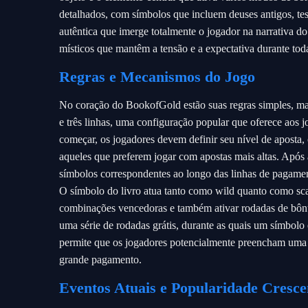
detalhados, com símbolos que incluem deuses antigos, tes
autêntica que imerge totalmente o jogador na narrativa d
místicos que mantêm a tensão e a expectativa durante toda
Regras e Mecanismos do Jogo
No coração do BookofGold estão suas regras simples, mas
e três linhas, uma configuração popular que oferece aos 
começar, os jogadores devem definir seu nível de aposta
aqueles que preferem jogar com apostas mais altas. Após a
símbolos correspondentes ao longo das linhas de pagamen
O símbolo do livro atua tanto como wild quanto como scatt
combinações vencedoras e também ativar rodadas de bônu
uma série de rodadas grátis, durante as quais um símbolo
permite que os jogadores potencialmente preencham uma
grande pagamento.
Eventos Atuais e Popularidade Cresce