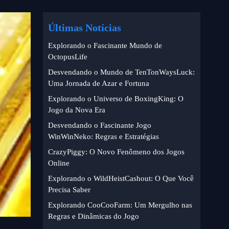
Últimas Notícias
Explorando o Fascinante Mundo de
OctopusLife
Desvendando o Mundo de TenTonWaysLuck:
Uma Jornada de Azar e Fortuna
Explorando o Universo de BoxingKing: O
Jogo da Nova Era
Desvendando o Fascinante Jogo
WinWinNeko: Regras e Estratégias
CrazyPiggy: O Novo Fenômeno dos Jogos
Online
Explorando o WildHeistCashout: O Que Você
Precisa Saber
Explorando CooCooFarm: Um Mergulho nas
Regras e Dinâmicas do Jogo