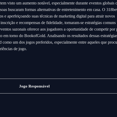
 tem visto um aumento notável, especialmente durante eventos globais
soas buscaram formas alternativas de entretenimento em casa. O 318be
 e aperfeiçoando suas técnicas de marketing digital para atrair novos
nscrição e recompensas de fidelidade, tornaram-se estratégias comuns p
 eventos sazonais oferece aos jogadores a oportunidade de competir por
o em torno do BookofGold. Analisando os resultados dessas estratégias
d como um dos jogos preferidos, especialmente entre aqueles que pro
riências de jogo.
Table
Jogo Responsável
Games