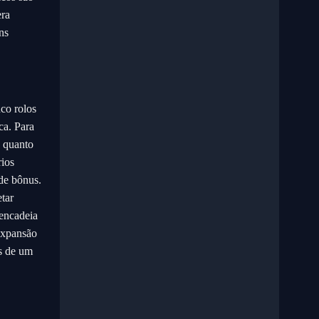
era
ns
co rolos
ca. Para
s quanto
rios
de bônus.
etar
sencadeia
 expansão
s de um