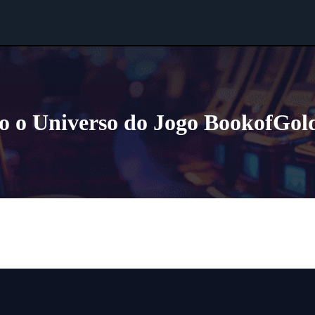
o o Universo do Jogo BookofGold