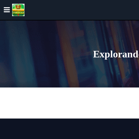
Pular
para
o
conteúdo
Explorand