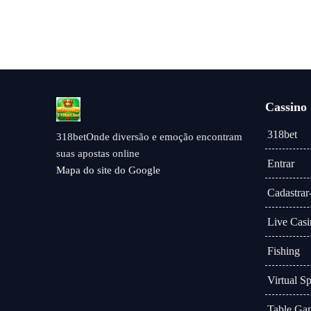
Cassino
318bet
318betOnde diversão e emoção encontram
suas apostas online
Entrar
Mapa do site do Google
Cadastrar
Live Casi
Fishing
Virtual Sp
Table Ga