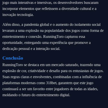
jogo mais interativas e imersivas, os desenvolvedores buscaram
incorporar elementos que refletissem a diversidade cultural e a
inovação tecnologia.
Além disso, a pandemia global e o aumento do isolamento social
levaram a uma explosão na popularidade dos jogos como forma de
entretenimento e conexão. RunningToro capturou essa
oportunidade, entregando uma experiência que promove a
dedicação pessoal e a interação social.
Conclusão
RunningToro se destaca em um mercado saturado, trazendo uma
explosão de cor, criatividade e desafio para os entusiastas de jogos.
Suas regras claras e envolventes, combinadas com a influência de
plataformas modernas como 318bet, garantem que este jogo
continuará a ser um favorito entre jogadores de todas as idades,
moldando o futuro do entretenimento digital.