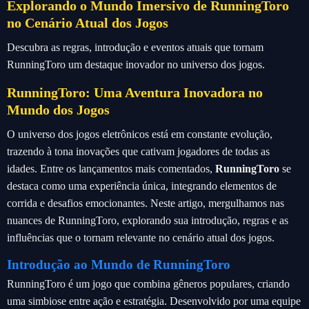
Explorando o Mundo Imersivo de RunningToro
no Cenário Atual dos Jogos
Descubra as regras, introdução e eventos atuais que tornam
RunningToro um destaque inovador no universo dos jogos.
RunningToro: Uma Aventura Inovadora no
Mundo dos Jogos
O universo dos jogos eletrônicos está em constante evolução,
trazendo à tona inovações que cativam jogadores de todas as
idades. Entre os lançamentos mais comentados,
RunningToro
se
destaca como uma experiência única, integrando elementos de
corrida e desafios emocionantes. Neste artigo, mergulhamos nas
nuances de RunningToro, explorando sua introdução, regras e as
influências que o tornam relevante no cenário atual dos jogos.
Introdução ao Mundo de RunningToro
RunningToro é um jogo que combina gêneros populares, criando
uma simbiose entre ação e estratégia. Desenvolvido por uma equipe