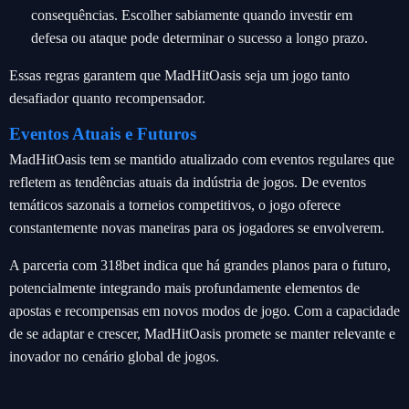
consequências. Escolher sabiamente quando investir em
defesa ou ataque pode determinar o sucesso a longo prazo.
Essas regras garantem que MadHitOasis seja um jogo tanto
desafiador quanto recompensador.
Eventos Atuais e Futuros
MadHitOasis tem se mantido atualizado com eventos regulares que
refletem as tendências atuais da indústria de jogos. De eventos
temáticos sazonais a torneios competitivos, o jogo oferece
constantemente novas maneiras para os jogadores se envolverem.
A parceria com 318bet indica que há grandes planos para o futuro,
potencialmente integrando mais profundamente elementos de
apostas e recompensas em novos modos de jogo. Com a capacidade
de se adaptar e crescer, MadHitOasis promete se manter relevante e
inovador no cenário global de jogos.