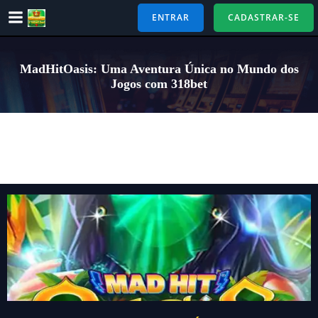
Pular
ENTRAR
CADASTRAR-SE
para
o
conteúdo
MadHitOasis: Uma Aventura Única no Mundo dos
Jogos com 318bet