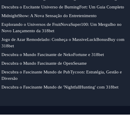
Descubra o Excitante Universo de BurningFort: Um Guia Completo
MidnightShow: A Nova Sensação do Entretenimento
Explorando o Universos de FruitNovaSuper100: Um Mergulho no
Novo Lançamento da 318bet
Jogo de Azar Remodelado: Conheça o MassiveLuckBonusBuy com
318bet
Descubra o Mundo Fascinante de NekoFortune e 318bet
Descubra o Mundo Fascinante de OpenSesame
Descubra o Fascinante Mundo de PubTycoon: Estratégia, Gestão e
Diversão
Descubra o Fascinante Mundo de 'NightfallHunting' com 318bet