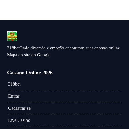
318betOnde diversão e emoção encontram suas apostas online
Mapa do site do Google
Cassino Online 2026
318bet
Entrar
Cadastrar-se
Live Casino