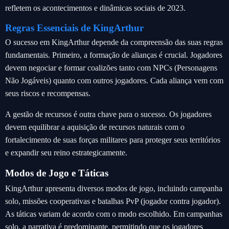
refletem os acontecimentos e dinâmicas sociais de 2023.
Regras Essenciais de KingArthur
O sucesso em KingArthur depende da compreensão das suas regras
fundamentais. Primeiro, a formação de alianças é crucial. Jogadores
devem negociar e formar coalizões tanto com NPCs (Personagens
Não Jogáveis) quanto com outros jogadores. Cada aliança vem com
seus riscos e recompensas.
A gestão de recursos é outra chave para o sucesso. Os jogadores
devem equilibrar a aquisição de recursos naturais com o
fortalecimento de suas forças militares para proteger seus territórios
e expandir seu reino estrategicamente.
Modos de Jogo e Táticas
KingArthur apresenta diversos modos de jogo, incluindo campanha
solo, missões cooperativas e batalhas PvP (jogador contra jogador).
As táticas variam de acordo com o modo escolhido. Em campanhas
solo, a narrativa é predominante, permitindo que os jogadores