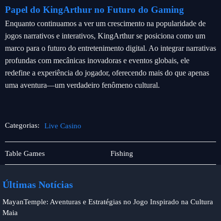
Papel do KingArthur no Futuro do Gaming
Enquanto continuamos a ver um crescimento na popularidade de
jogos narrativos e interativos, KingArthur se posiciona como um
marco para o futuro do entretenimento digital. Ao integrar narrativas
profundas com mecânicas inovadoras e eventos globais, ele
redefine a experiência do jogador, oferecendo mais do que apenas
uma aventura—um verdadeiro fenômeno cultural.
Categorias:
Live Casino
Virtual
Live
Table Games
Fishing
Sports
Casino
Últimas Notícias
MayanTemple: Aventuras e Estratégias no Jogo Inspirado na Cultura
Maia