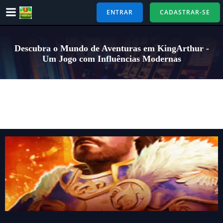
Pular
ENTRAR
CADASTRAR-SE
para
o
conteúdo
Descubra o Mundo de Aventuras em KingArthur -
Um Jogo com Influências Modernas