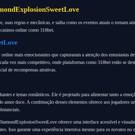
amondExplosionSweetLove
suas regras e mecânicas, e saiba como os eventos atuais o tornam ai
s casinos online como 318bet.
etLove
nline mais emocionantes que capturaram a atenção dos entusiastas de
cada vez mais competitivo, onde plataformas como 318bet estão se des
ncial de recompensas atrativas.
hantes e temas românticos. Ele é projetado para alimentar tanto a emoç
 do amor doce. A combinação desses elementos oferece aos jogadores u
bstanciais.
 DiamondExplosionSweetLove oferece uma interface acessível e visual
antes. Isso garante uma experiência imersiva mesmo para os novatos no