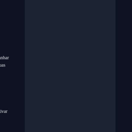
anhar
uas
ivar