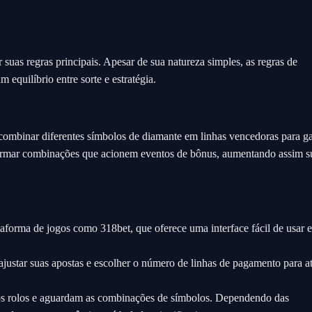
suas regras principais. Apesar de sua natureza simples, as regras de
quilíbrio entre sorte e estratégia.
ombinar diferentes símbolos de diamante em linhas vencedoras para g
formar combinações que acionem eventos de bônus, aumentando assim s
aforma de jogos como 318bet, que oferece uma interface fácil de usar e
justar suas apostas e escolher o número de linhas de pagamento para at
os rolos e aguardam as combinações de símbolos. Dependendo das