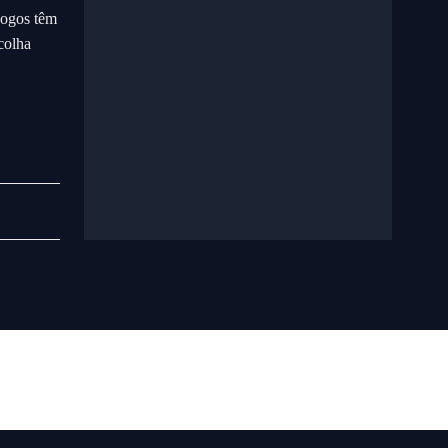
jogos têm
colha