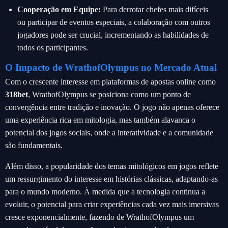
Cooperação em Equipe:
Para derrotar chefes mais difíceis
ou participar de eventos especiais, a colaboração com outros
jogadores pode ser crucial, incrementando as habilidades de
todos os participantes.
O Impacto de WrathofOlympus no Mercado Atual
Com o crescente interesse em plataformas de apostas online como
318bet
, WrathofOlympus se posiciona como um ponto de
convergência entre tradição e inovação. O jogo não apenas oferece
uma experiência rica em mitologia, mas também alavanca o
potencial dos jogos sociais, onde a interatividade e a comunidade
são fundamentais.
Além disso, a popularidade dos temas mitológicos em jogos reflete
um ressurgimento do interesse em histórias clássicas, adaptando-as
para o mundo moderno. À medida que a tecnologia continua a
evoluir, o potencial para criar experiências cada vez mais imersivas
cresce exponencialmente, fazendo de WrathofOlympus um