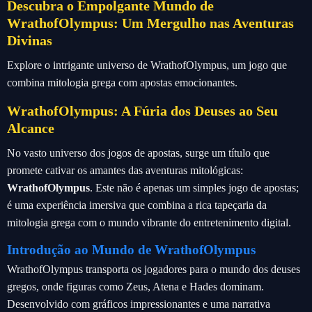
Descubra o Empolgante Mundo de
WrathofOlympus: Um Mergulho nas Aventuras
Divinas
Explore o intrigante universo de WrathofOlympus, um jogo que
combina mitologia grega com apostas emocionantes.
WrathofOlympus: A Fúria dos Deuses ao Seu
Alcance
No vasto universo dos jogos de apostas, surge um título que
promete cativar os amantes das aventuras mitológicas:
WrathofOlympus
. Este não é apenas um simples jogo de apostas;
é uma experiência imersiva que combina a rica tapeçaria da
mitologia grega com o mundo vibrante do entretenimento digital.
Introdução ao Mundo de WrathofOlympus
WrathofOlympus transporta os jogadores para o mundo dos deuses
gregos, onde figuras como Zeus, Atena e Hades dominam.
Desenvolvido com gráficos impressionantes e uma narrativa