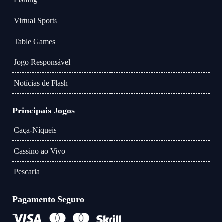
Virtual Sports
Table Games
Jogo Responsável
Notícias de Flash
Principais Jogos
Caça-Níqueis
Cassino ao Vivo
Pescaria
Pagamento Seguro