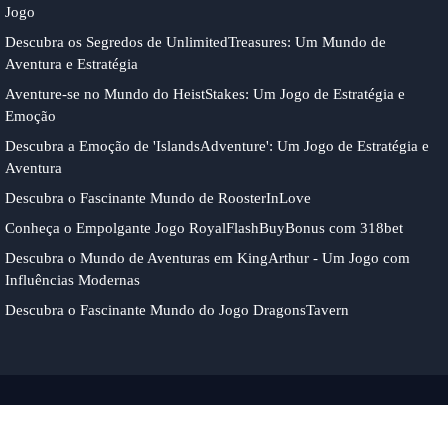
Jogo
Descubra os Segredos de UnlimitedTreasures: Um Mundo de
Aventura e Estratégia
Aventure-se no Mundo do HeistStakes: Um Jogo de Estratégia e
Emoção
Descubra a Emoção de 'IslandsAdventure': Um Jogo de Estratégia e
Aventura
Descubra o Fascinante Mundo de RoosterInLove
Conheça o Empolgante Jogo RoyalFlashBuyBonus com 318bet
Descubra o Mundo de Aventuras em KingArthur - Um Jogo com
Influências Modernas
Descubra o Fascinante Mundo do Jogo DragonsTavern