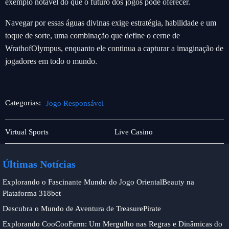
exemplo notável do que o futuro dos jogos pode oferecer.
Navegar por essas águas divinas exige estratégia, habilidade e um
toque de sorte, uma combinação que define o cerne de
WrathofOlympus, enquanto ele continua a capturar a imaginação de
jogadores em todo o mundo.
Categorias:
Jogo Responsável
Fishing
Jogo
Virtual Sports
Live Casino
Responsável
Últimas Notícias
Explorando o Fascinante Mundo do Jogo OrientalBeauty na
Plataforma 318bet
Descubra o Mundo de Aventura de TreasurePirate
Explorando CooCooFarm: Um Mergulho nas Regras e Dinâmicas do