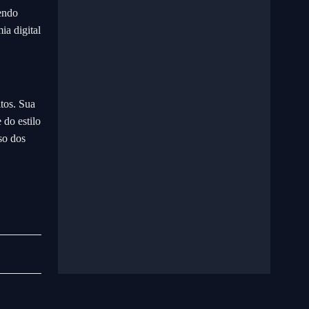
cendo
ia digital
tos. Sua
do estilo
so dos