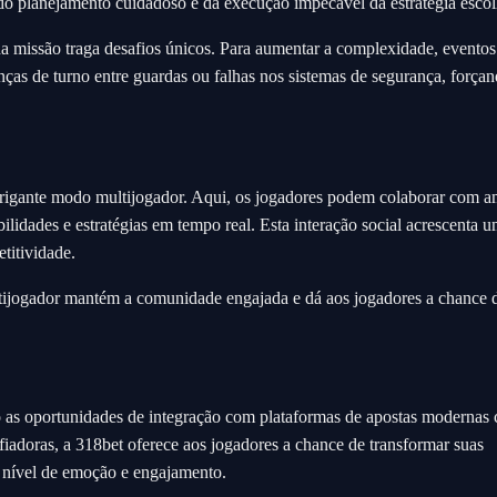
o planejamento cuidadoso e da execução impecável da estratégia escol
da missão traga desafios únicos. Para aumentar a complexidade, eventos
ças de turno entre guardas ou falhas nos sistemas de segurança, forçan
ntrigante modo multijogador. Aqui, os jogadores podem colaborar com 
bilidades e estratégias em tempo real. Esta interação social acrescenta 
titividade.
ltijogador mantém a comunidade engajada e dá aos jogadores a chance 
ão as oportunidades de integração com plataformas de apostas modernas
fiadoras, a 318bet oferece aos jogadores a chance de transformar suas
 nível de emoção e engajamento.