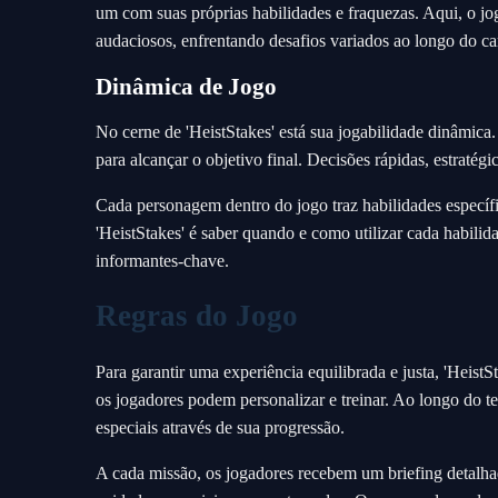
um com suas próprias habilidades e fraquezas. Aqui, o jog
audaciosos, enfrentando desafios variados ao longo do c
Dinâmica de Jogo
No cerne de 'HeistStakes' está sua jogabilidade dinâmic
para alcançar o objetivo final. Decisões rápidas, estratégi
Cada personagem dentro do jogo traz habilidades específ
'HeistStakes' é saber quando e como utilizar cada habili
informantes-chave.
Regras do Jogo
Para garantir uma experiência equilibrada e justa, 'Heis
os jogadores podem personalizar e treinar. Ao longo do 
especiais através de sua progressão.
A cada missão, os jogadores recebem um briefing detalhad