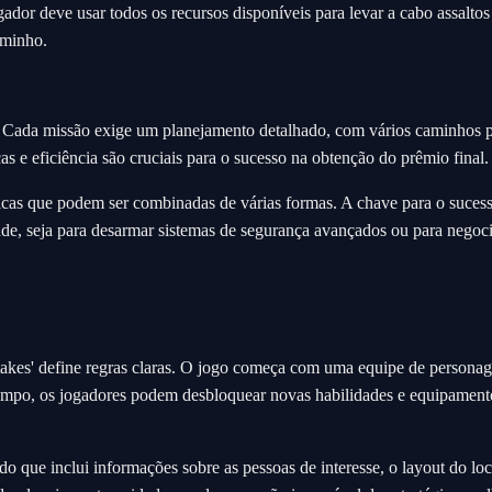
ador deve usar todos os recursos disponíveis para levar a cabo assaltos
aminho.
a. Cada missão exige um planejamento detalhado, com vários caminhos p
cas e eficiência são cruciais para o sucesso na obtenção do prêmio final.
icas que podem ser combinadas de várias formas. A chave para o suces
dade, seja para desarmar sistemas de segurança avançados ou para negoc
tStakes' define regras claras. O jogo começa com uma equipe de persona
tempo, os jogadores podem desbloquear novas habilidades e equipament
o que inclui informações sobre as pessoas de interesse, o layout do loc