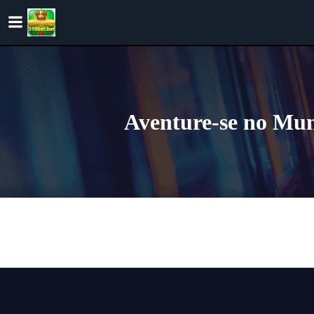
Pular
para
o
conteúdo
Aventure-se no Mun