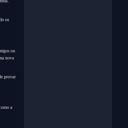
hida.
do os
amigos ou
uma nova
de provar
 como a