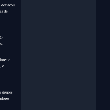
m destacou
as de
 O
s,
lores e
, o
e grupos
adores