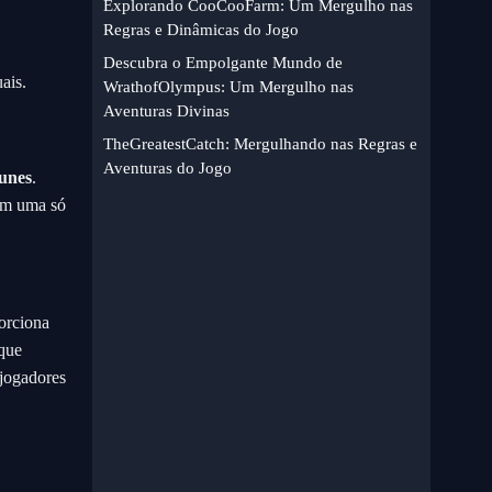
Explorando CooCooFarm: Um Mergulho nas
Regras e Dinâmicas do Jogo
Descubra o Empolgante Mundo de
ais.
WrathofOlympus: Um Mergulho nas
Aventuras Divinas
TheGreatestCatch: Mergulhando nas Regras e
Aventuras do Jogo
unes
.
 em uma só
orciona
 que
 jogadores