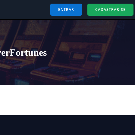
ENTRAR
CADASTRAR-SE
werFortunes