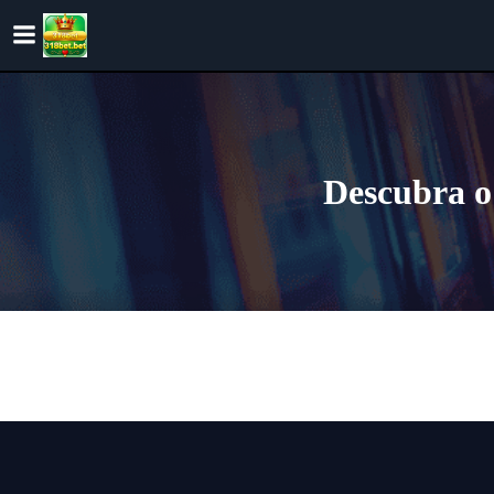
Pular
para
o
conteúdo
Descubra o