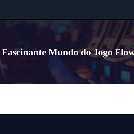
 Fascinante Mundo do Jogo Flo