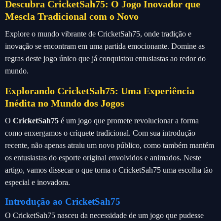
Descubra CricketSah75: O Jogo Inovador que
Mescla Tradicional com o Novo
Explore o mundo vibrante de CricketSah75, onde tradição e
inovação se encontram em uma partida emocionante. Domine as
regras deste jogo único que já conquistou entusiastas ao redor do
mundo.
Explorando CricketSah75: Uma Experiência
Inédita no Mundo dos Jogos
O
CricketSah75
é um jogo que promete revolucionar a forma
como enxergamos o críquete tradicional. Com sua introdução
recente, não apenas atraiu um novo público, como também mantém
os entusiastas do esporte original envolvidos e animados. Neste
artigo, vamos dissecar o que torna o CricketSah75 uma escolha tão
especial e inovadora.
Introdução ao CricketSah75
O CricketSah75 nasceu da necessidade de um jogo que pudesse