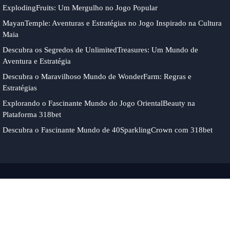
ExplodingFruits: Um Mergulho no Jogo Popular
MayanTemple: Aventuras e Estratégias no Jogo Inspirado na Cultura
Maia
Descubra os Segredos de UnlimitedTreasures: Um Mundo de
Aventura e Estratégia
Descubra o Maravilhoso Mundo de WonderFarm: Regras e
Estratégias
Explorando o Fascinante Mundo do Jogo OrientalBeauty na
Plataforma 318bet
Descubra o Fascinante Mundo de 40SparklingCrown com 318bet