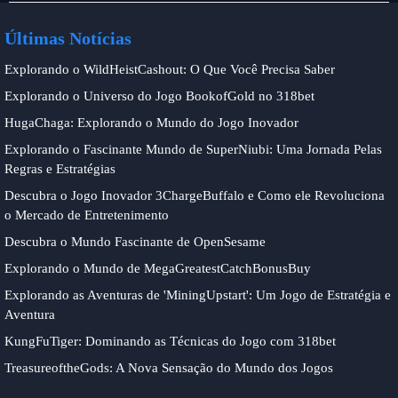
Últimas Notícias
Explorando o WildHeistCashout: O Que Você Precisa Saber
Explorando o Universo do Jogo BookofGold no 318bet
HugaChaga: Explorando o Mundo do Jogo Inovador
Explorando o Fascinante Mundo de SuperNiubi: Uma Jornada Pelas
Regras e Estratégias
Descubra o Jogo Inovador 3ChargeBuffalo e Como ele Revoluciona
o Mercado de Entretenimento
Descubra o Mundo Fascinante de OpenSesame
Explorando o Mundo de MegaGreatestCatchBonusBuy
Explorando as Aventuras de 'MiningUpstart': Um Jogo de Estratégia e
Aventura
KungFuTiger: Dominando as Técnicas do Jogo com 318bet
TreasureoftheGods: A Nova Sensação do Mundo dos Jogos