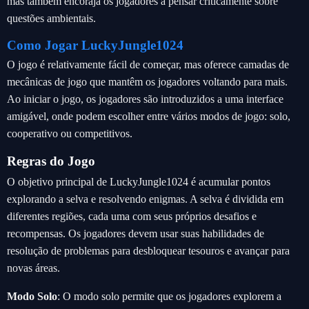
mas também encoraja os jogadores a pensar criticamente sobre
questões ambientais.
Como Jogar LuckyJungle1024
O jogo é relativamente fácil de começar, mas oferece camadas de
mecânicas de jogo que mantêm os jogadores voltando para mais.
Ao iniciar o jogo, os jogadores são introduzidos a uma interface
amigável, onde podem escolher entre vários modos de jogo: solo,
cooperativo ou competitivos.
Regras do Jogo
O objetivo principal de LuckyJungle1024 é acumular pontos
explorando a selva e resolvendo enigmas. A selva é dividida em
diferentes regiões, cada uma com seus próprios desafios e
recompensas. Os jogadores devem usar suas habilidades de
resolução de problemas para desbloquear tesouros e avançar para
novas áreas.
Modo Solo
: O modo solo permite que os jogadores explorem a